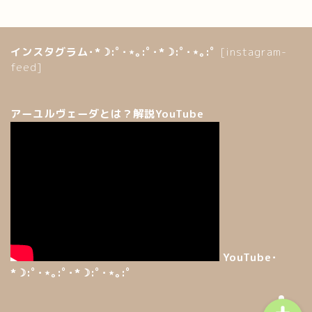
インスタグラム･*☽:ﾟ･⋆｡:ﾟ･*☽:ﾟ･⋆｡:ﾟ
[instagram-
feed]
アーユルヴェーダとは？解説YouTube
ホーム
講座のご案内
サービス
コンセプト
YouTube･
*☽:ﾟ･⋆｡:ﾟ･*☽:ﾟ･⋆｡:ﾟ