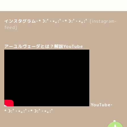
インスタグラム･*☽:ﾟ･⋆｡:ﾟ･*☽:ﾟ･⋆｡:ﾟ
[instagram-
feed]
アーユルヴェーダとは？解説YouTube
ホーム
講座のご案内
サービス
コンセプト
YouTube･
*☽:ﾟ･⋆｡:ﾟ･*☽:ﾟ･⋆｡:ﾟ